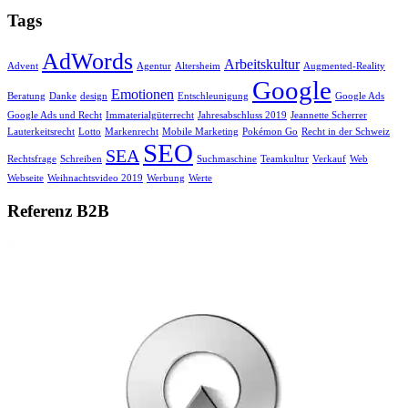
Tags
AdWords
Arbeitskultur
Advent
Agentur
Altersheim
Augmented-Reality
Google
Emotionen
Beratung
Danke
design
Entschleunigung
Google Ads
Google Ads und Recht
Immaterialgüterrecht
Jahresabschluss 2019
Jeannette Scherrer
Lauterkeitsrecht
Lotto
Markenrecht
Mobile Marketing
Pokémon Go
Recht in der Schweiz
SEO
SEA
Rechtsfrage
Schreiben
Suchmaschine
Teamkultur
Verkauf
Web
Webseite
Weihnachtsvideo 2019
Werbung
Werte
Referenz B2B